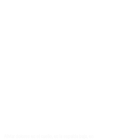
HABITOS POSTURALES
Libro Hábitos posturales
Las posturas del cuerpo humano
La importancia de los dedos de los pies
Entrevista del libro a Mariano Maradei
FISIOTERAPIA
Aikido
Historia de la terapia
Ceremonia del té
REEDUCACIÓN DEL MOVIMIENTO Y LA POSTURA
Para principiantes (propiedades musculares)
En la vida diaria (1 y 2)
En aikido (1 y 2)
En lesiones medulares
RECOMENDACIONES
Aliviar dolores en el cuello, en la espalda baja, en